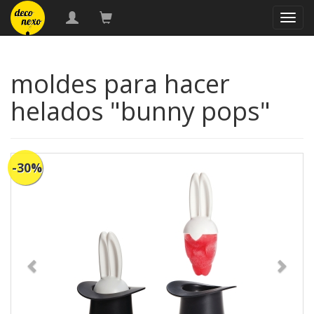
naveg
moldes para hacer
helados "bunny pops"
-30%