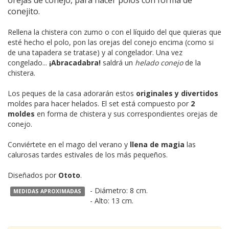
orejas de conejo, para hacer polos con forma de
conejito.
Rellena la chistera con zumo o con el líquido del que quieras que
esté hecho el polo, pon las orejas del conejo encima (como si
de una tapadera se tratase) y al congelador. Una vez
congelado...
¡Abracadabra!
saldrá un
helado conejo
de la
chistera.
Los peques de la casa adorarán estos
originales y divertidos
moldes para hacer helados. El set está compuesto por
2
moldes
en forma de chistera y sus correspondientes orejas de
conejo.
Conviértete en el mago del verano y
llena de magia
las
calurosas tardes estivales de los más pequeños.
Diseñados por
Ototo
.
- Diámetro: 8 cm.
MEDIDAS APROXIMADAS
- Alto: 13 cm.