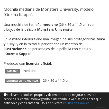
Mochila mediana de Monsters University, modelo
"Oozma Kappa".
Una mochila de tamaño
mediano
(26 x 36 x 11,5 cm) con
dibujos de la película
Monsters University
.
En la mitad inferior tiene una imagen de sus protagonistas
Mike
y Sully
, y en la mitad superior tiene un montón de
ilustraciones
de personajes de la película con el texto
"Oozma Kappa"
.
Producto con
licencia oficial
.
mediano.
TAMAÑO
26 x 36 x 11,5 cm.
MEDIDAS APROXIMADAS
Utilizamos cookies propias y de terceros para mejorar nuestros
servicios; si continúas navegando o utilizando la web se considera que
entiendes y consientes su uso. Lee nuestra
Política de Cookies
.