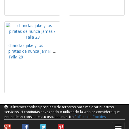
chanclas jake y los
piratas de nunca jamás /
Talla 28
Utilizamos cookies propias y de terceros para mejorar nuestros
servicios; si continúas navegando o utilizando la web se considera que
entiendes y consientes su uso. Lee nuestra
Política de Cookies
.
naveg