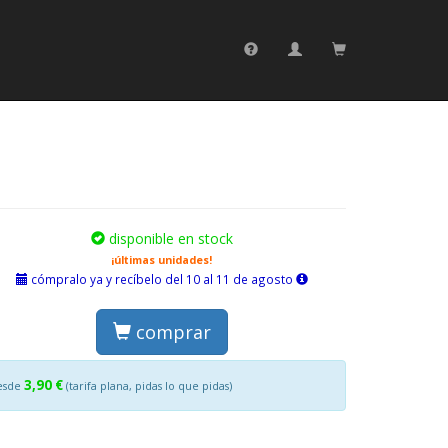
disponible en stock
¡últimas unidades!
cómpralo ya y recíbelo del 10 al 11 de agosto
comprar
3,90 €
esde
(tarifa plana, pidas lo que pidas)