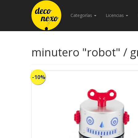
Categorías
Licencias
minutero "robot" / gr
-10%