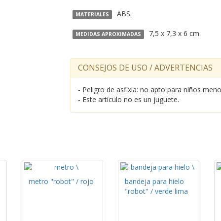
ABS.
MATERIALES
7,5 x 7,3 x 6 cm.
MEDIDAS APROXIMADAS
CONSEJOS DE USO / ADVERTENCIAS
- Peligro de asfixia: no apto para niños me
- Este artículo no es un juguete.
metro "robot" / rojo
bandeja para hielo
"robot" / verde lima