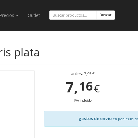
Precios
Outlet
Buscar
is plata
antes:
7,95 €
7,
16
€
IVA incluido
gastos de envío
en península d