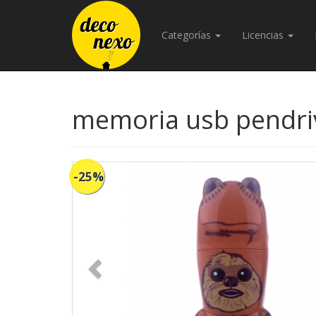
Categorías
Licencias
memoria usb pendriv
-25%