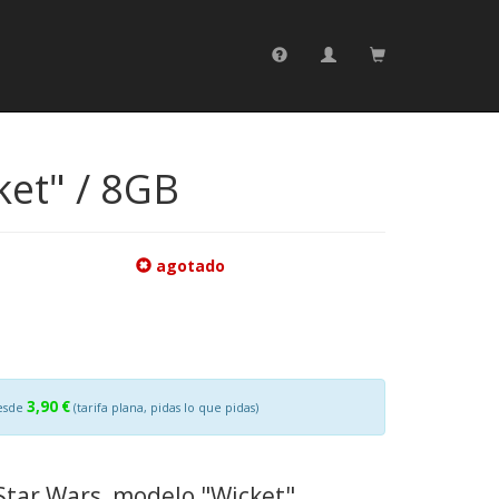
et" / 8GB
agotado
3,90 €
esde
(tarifa plana, pidas lo que pidas)
tar Wars, modelo "Wicket".