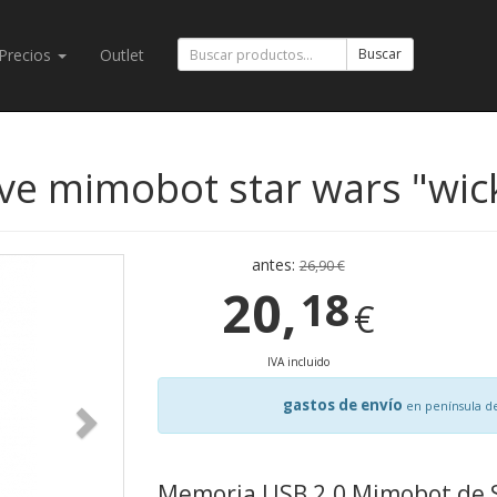
Precios
Outlet
Buscar
e mimobot star wars "wick
antes:
26,90 €
20,
18
€
IVA incluido
gastos de envío
en península d
Memoria USB 2.0 Mimobot de S