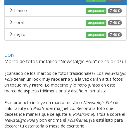
blanco
7,46 €
disponible
coral
7,46 €
disponible
negro
7,46 €
disponible
DOIY
Marco de fotos metálico "Newstalgic Pola" de color azul.
¿Cansado de los marcos de fotos tradicionales? Los
Newstalgic
Pola
tienen un look muy
moderno
y a la vez darán a tus fotos
un toque muy
retro
. Lo moderno y lo retro juntos en este
marco de aspecto tridimensional y diseño minimalista.
Este producto incluye un marco metálico
Newstalgic Pola
de
color azul y un
Polaframe
magnético. Recorta la foto que
desees (de manera que se ajuste al
Polaframe
), sitúala sobre el
Newstalgic Pola
y pon encima el
Polaframe
. ¡Ya está listo para
decorar tu estantería o mesa de escritorio!