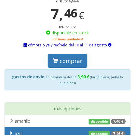
antes:
9,95 €
7,
46
€
IVA incluido
disponible en stock
¡últimas unidades!
cómpralo ya y recíbelo del 10 al 11 de agosto
comprar
gastos de envío
3,90 €
en península desde
(tarifa plana, pidas lo
que pidas)
más opciones
amarillo
7,46 €
disponible
azul
7,46 €
disponible