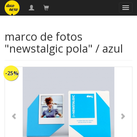
naveg
marco de fotos
"newstalgic pola" / azul
-25%