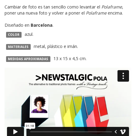
Cambiar de foto es tan sencillo como levantar el
Polaframe
,
poner una nueva foto y volver a poner el
Polaframe
encima.
Diseñado en
Barcelona
.
azul.
COLOR
metal, plástico e imán.
MATERIALES
13 x 15 x 4,5 cm.
MEDIDAS APROXIMADAS