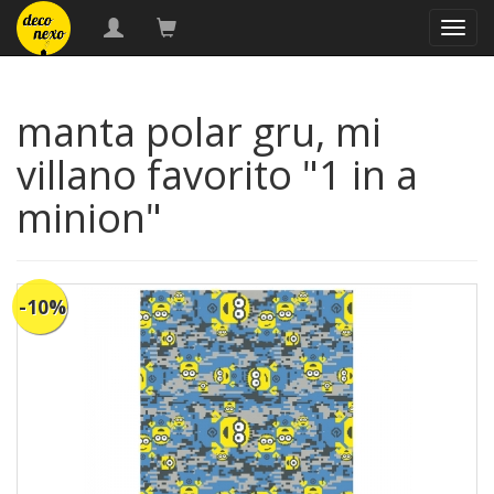
naveg
manta polar gru, mi
villano favorito "1 in a
minion"
-10%