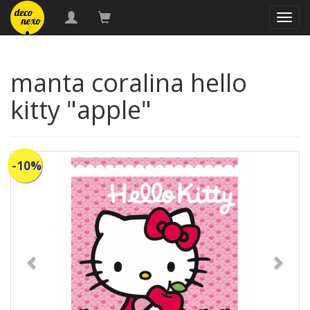
naveg
manta coralina hello
kitty "apple"
-10%