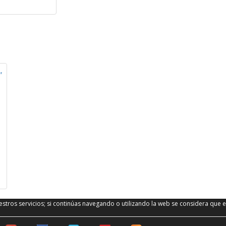
stros servicios; si continúas navegando o utilizando la web se considera que e