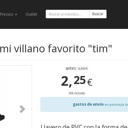
Precios
Outlet
Buscar
mi villano favorito "tim"
antes:
2,50 €
2,
25
€
IVA incluido
gastos de envío
en península d
Llavero de PVC con la forma del