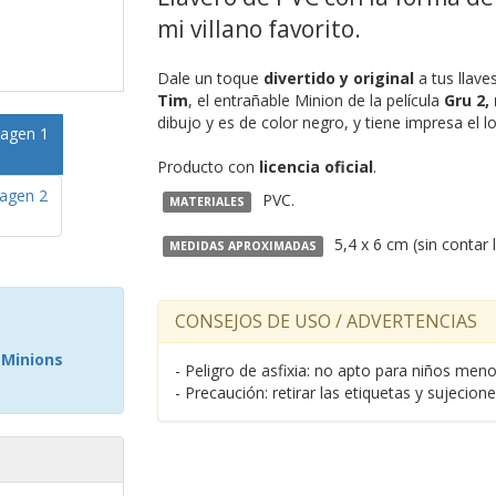
mi villano favorito.
Dale un toque
divertido y original
a tus llave
Tim
, el entrañable Minion de la película
Gru 2,
dibujo y es de color negro, y tiene impresa el 
Producto con
licencia oficial
.
PVC.
MATERIALES
5,4 x 6 cm (sin contar l
MEDIDAS APROXIMADAS
CONSEJOS DE USO / ADVERTENCIAS
- Minions
- Peligro de asfixia: no apto para niños me
- Precaución: retirar las etiquetas y sujecion