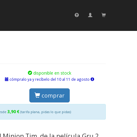
disponible en stock
cómpralo ya y recíbelo del 10 al 11 de agosto
comprar
3,90 €
esde
(tarifa plana, pidas lo que pidas)
 Minion Tim, de la película Gru 2,