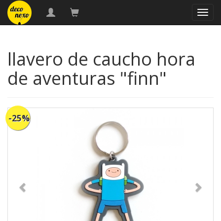
naveg
llavero de caucho hora
de aventuras "finn"
-25%