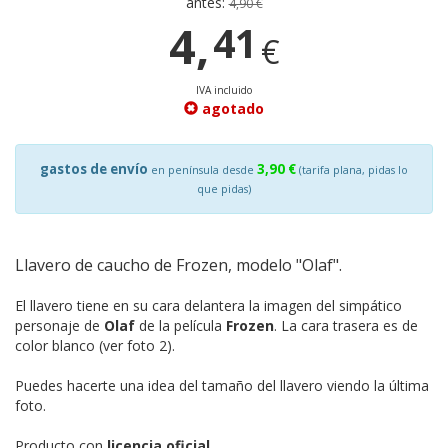
antes:
4,90 €
4,
41
€
IVA incluido
agotado
gastos de envío
3,90 €
en península desde
(tarifa plana, pidas lo
que pidas)
Llavero de caucho de Frozen, modelo "Olaf".
El llavero tiene en su cara delantera la imagen del simpático
personaje de
Olaf
de la película
Frozen
. La cara trasera es de
color blanco (ver foto 2).
Puedes hacerte una idea del tamaño del llavero viendo la última
foto.
Producto con
licencia oficial
.