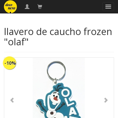
naveg
llavero de caucho frozen
"olaf"
-10%