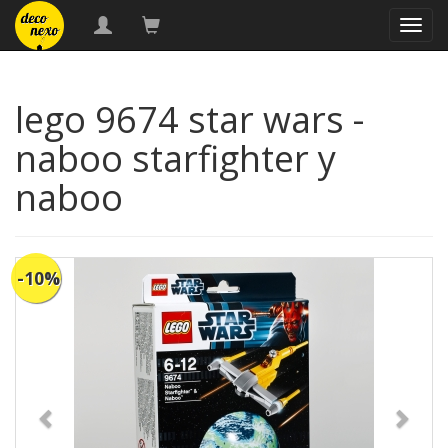
naveg
lego 9674 star wars -
naboo starfighter y
naboo
-10%