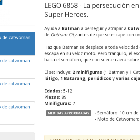
LEGO 6858 - La persecución en
Super Heroes.
Ayuda a
Batman
a perseguir y atrapar a
Catw
de
Gotham City
antes de que se escape con u
Haz que Batman se desplace a toda velocidad
escapa en su veloz moto. Pero tranquilo, el esc
hacia el semáforo, que con suerte caerá sobre e
El set incluye:
2 minifiguras
(1 Batman y 1 C
látigo
,
1 Batarang
,
periódicos
y
varias caj
Edades:
5-12
Piezas:
89
Minifiguras:
2
- Semáforo: 10 cm de al
MEDIDAS APROXIMADAS
- Moto de Catwoman: 5