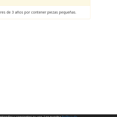
nores de 3 años por contener piezas pequeñas.
ntiendes y consientes su uso. Lee nuestra
Política de