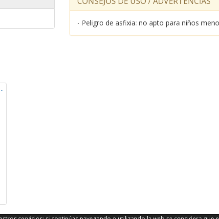
CONSEJOS DE USO / ADVERTENCIAS
- Peligro de asfixia: no apto para niños me
stros servicios; si continúas navegando o utilizando la web se considera que e