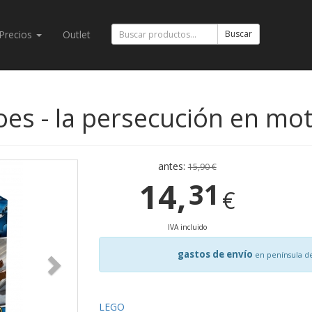
Precios
Outlet
Buscar
oes - la persecución en m
antes:
15,90 €
14,
31
€
IVA incluido
gastos de envío
en península d
LEGO