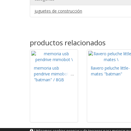
juguetes de construcción
productos relacionados
memoria usb
llavero peluche little-
pendrive mimobot
mates "batman"
"batman" / 8GB
Utilizamos cookies propias y de terceros para mejorar nue