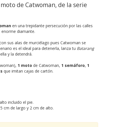
 moto de Catwoman, de la serie
oman
en una trepidante persecución por las calles
n enorme diamante.
 con sus alas de murciélago pues Catwoman se
enario es el ideal para detenerla, lanza tu
Batarang
lla y la detendrá.
atwoman),
1 moto
de Catwoman,
1 semáforo
,
1
as
que imitan cajas de cartón.
to incluido el pie.
 cm de largo y 2 cm de alto.