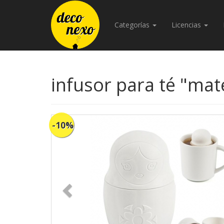
Categorías
Licencias
infusor para té "ma
-10%