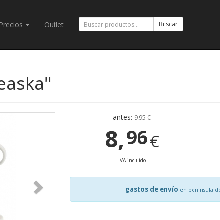
Precios
Outlet
Buscar
teaska"
antes:
9,95 €
8,
96
€
IVA incluido
gastos de envío
en península d