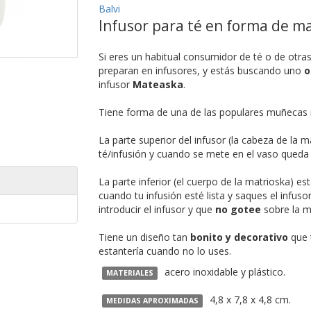
Balvi
Infusor para té en forma de ma
Si eres un habitual consumidor de té o de otra
preparan en infusores, y estás buscando uno
o
infusor
Mateaska
.
Tiene forma de una de las populares muñecas r
La parte superior del infusor (la cabeza de la ma
té/infusión y cuando se mete en el vaso queda 
La parte inferior (el cuerpo de la matrioska)
cuando tu infusión esté lista y saques el infuso
introducir el infusor y que
no gotee
sobre la m
Tiene un diseño tan
bonito y decorativo
que t
estantería cuando no lo uses.
acero inoxidable y plástico.
MATERIALES
4,8 x 7,8 x 4,8 cm.
MEDIDAS APROXIMADAS