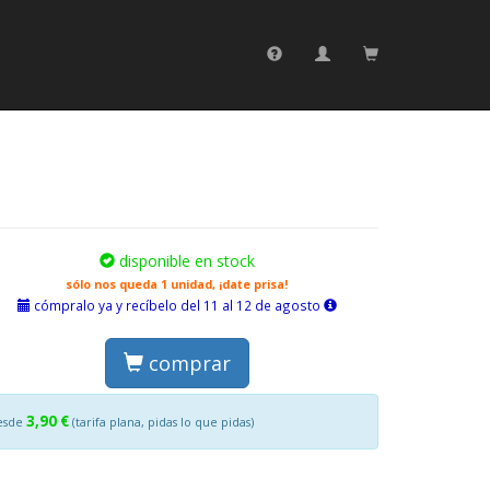
disponible en stock
sólo nos queda 1 unidad, ¡date prisa!
cómpralo ya y recíbelo del 11 al 12 de agosto
comprar
3,90 €
esde
(tarifa plana, pidas lo que pidas)