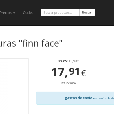
Precios
Outlet
Buscar
ras "finn face"
antes:
19,90 €
17,
91
€
IVA incluido
gastos de envío
en península d