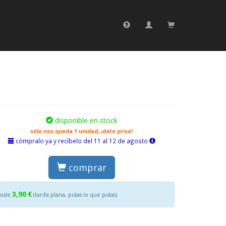
disponible en stock
sólo nos queda 1 unidad, ¡date prisa!
cómpralo ya y recíbelo del 11 al 12 de agosto
comprar
3,90 €
esde
(tarifa plana, pidas lo que pidas)