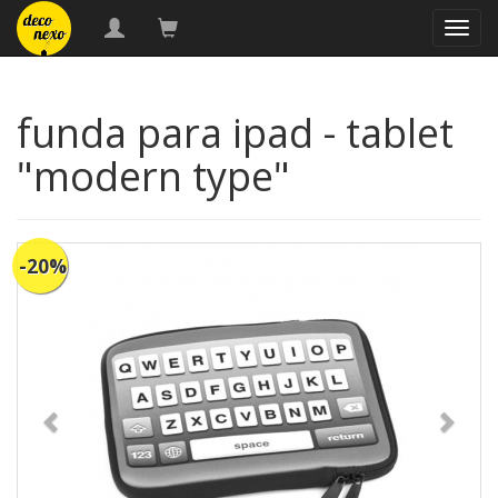
naveg
funda para ipad - tablet
"modern type"
-20%