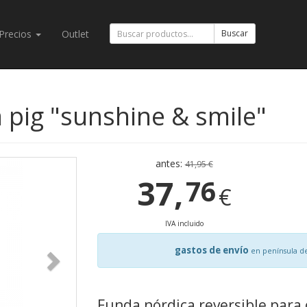
Precios
Outlet
Buscar
 pig "sunshine & smile"
antes:
41,95 €
37,
76
€
IVA incluido
gastos de envío
en península d
Funda nórdica reversible para 