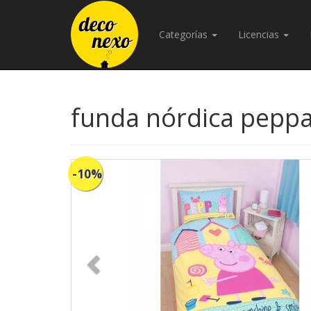
Categorías
Licencias
funda nórdica peppa
-10%