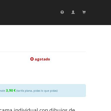
agotado
3,90 €
esde
(tarifa plana, pidas lo que pidas)
cama individual con dibujos de