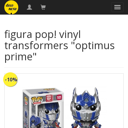
naveg
figura pop! vinyl
transformers "optimus
prime"
-10%