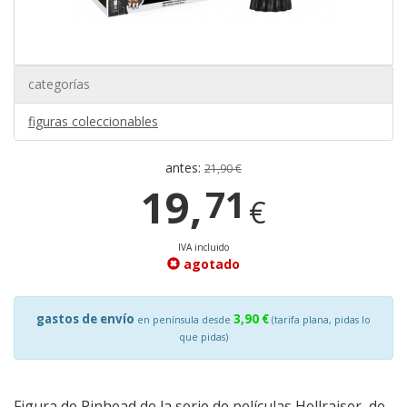
categorías
figuras coleccionables
antes:
21,90 €
19,
71
€
IVA incluido
agotado
gastos de envío
3,90 €
en península desde
(tarifa plana, pidas lo
que pidas)
Figura de Pinhead de la serie de películas Hellraiser, de