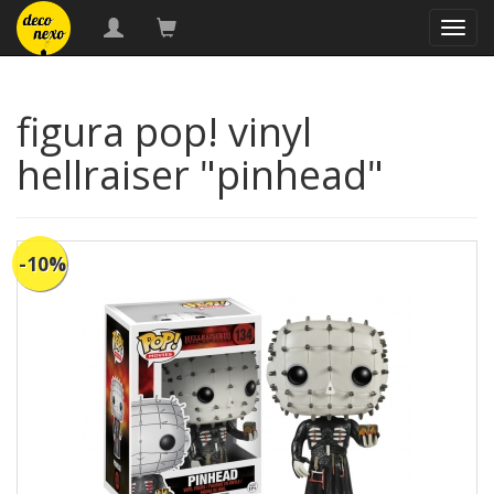
naveg
figura pop! vinyl
hellraiser "pinhead"
-10%