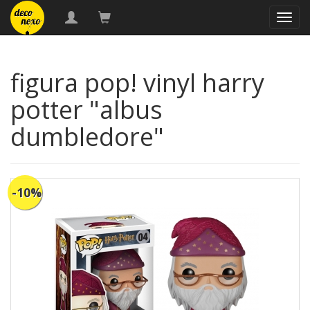
naveg
figura pop! vinyl harry
potter "albus
dumbledore"
-10%