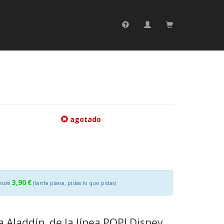
agotado
3,90 €
esde
(tarifa plana, pidas lo que pidas)
a Aladdín, de la línea POP! Disney