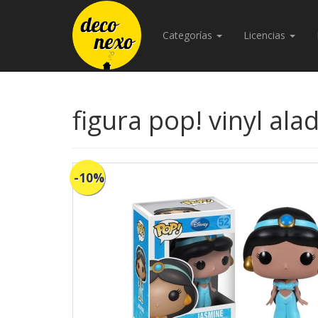
Categorías
Licencias
figura pop! vinyl ala
-10%