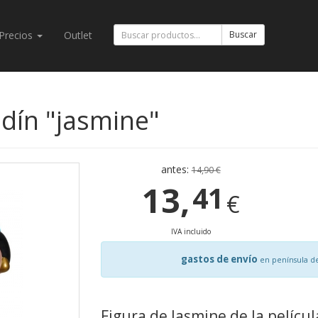
Precios
Outlet
Buscar
ddín "jasmine"
antes:
14,90 €
13,
41
€
IVA incluido
gastos de envío
en península d
Figura de Jasmine de la películ