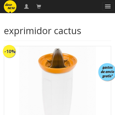
nav
exprimidor cactus
-10%