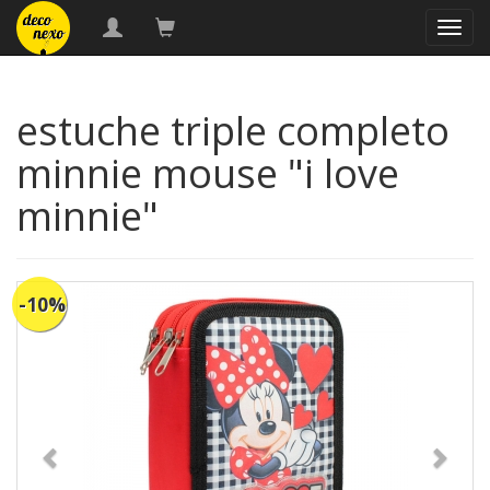
naveg
estuche triple completo
minnie mouse "i love
minnie"
-10%