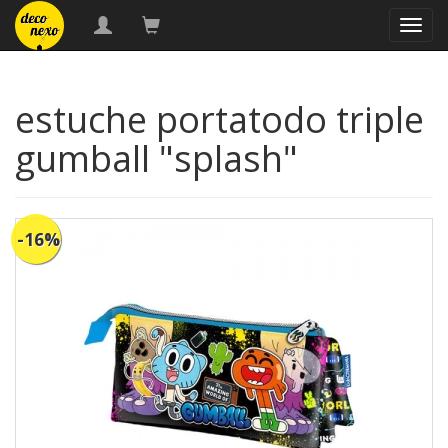
naveg
estuche portatodo triple
gumball "splash"
-16%