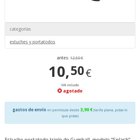
categorías
estuches y portatodos
antes:
12,50 €
10,
50
€
IVA incluido
agotado
gastos de envío
3,90 €
en península desde
(tarifa plana, pidas lo
que pidas)
Estuche portatodo triple de Gumball, modelo "Splash".