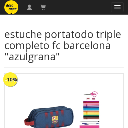
naveg
estuche portatodo triple
completo fc barcelona
"azulgrana"
-10%