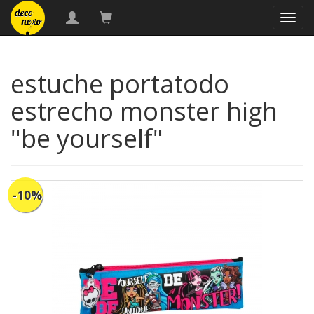
naveg
estuche portatodo
estrecho monster high
"be yourself"
-10%