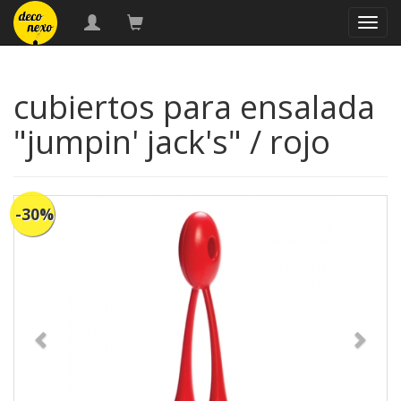
naveg
cubiertos para ensalada
"jumpin' jack's" / rojo
-30%