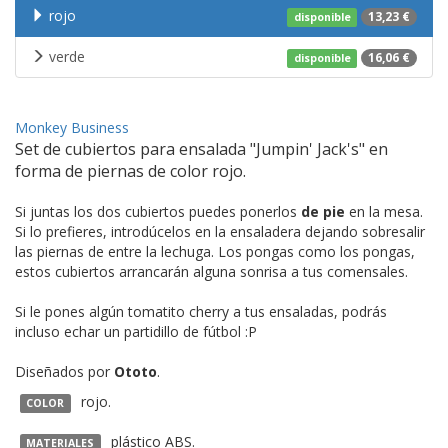
rojo
13,23 €
disponible
verde
16,06 €
disponible
Monkey Business
Set de cubiertos para ensalada "Jumpin' Jack's" en
forma de piernas de color rojo.
Si juntas los dos cubiertos puedes ponerlos
de pie
en la mesa.
Si lo prefieres, introdúcelos en la ensaladera dejando sobresalir
las piernas de entre la lechuga. Los pongas como los pongas,
estos cubiertos arrancarán alguna sonrisa a tus comensales.
Si le pones algún tomatito cherry a tus ensaladas, podrás
incluso echar un partidillo de fútbol :P
Diseñados por
Ototo
.
rojo.
COLOR
plástico ABS.
MATERIALES