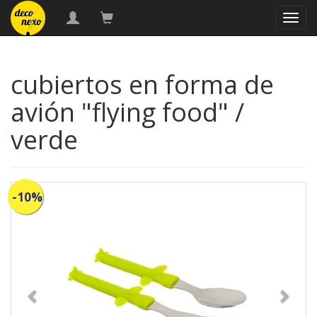
naveg
cubiertos en forma de
avión "flying food" /
verde
-10%