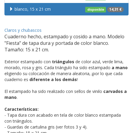
blanco, 15 x 21 cm
14,31 €
disponible
Claros y chubascos
Cuaderno hecho, estampado y cosido a mano. Modelo
"Fiesta" de tapa dura y portada de color blanco.
Tamaño: 15 x 21 cm.
Exterior estampado con
triángulos
de color azul, verde lima,
morado, rosa y gris. Cada triángulo ha sido estampado
a mano
eligiendo su colocación de manera aleatoria, ¡por lo que cada
cuaderno es
diferente a los demás
!
El estampado ha sido realizado con sellos de vinilo
carvados a
mano
.
Características:
- Tapa dura con acabado en tela de color blanco estampada
con triángulos.
- Guardas de cartulina gris (ver fotos 3 y 4).
- Tamaño: 15 x 21 cm.