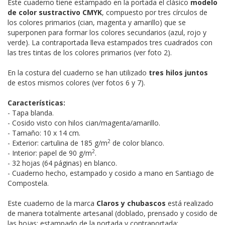
Este cuaderno tiene estampado en la portada el clásico
modelo
de color sustractivo CMYK
, compuesto por tres círculos de
los colores primarios (cian, magenta y amarillo) que se
superponen para formar los colores secundarios (azul, rojo y
verde). La contraportada lleva estampados tres cuadrados con
las tres tintas de los colores primarios (ver foto 2).
En la costura del cuaderno se han utilizado
tres hilos juntos
de estos mismos colores (ver fotos 6 y 7).
Características:
- Tapa blanda.
- Cosido visto con hilos cian/magenta/amarillo.
- Tamaño: 10 x 14 cm.
2
- Exterior: cartulina de 185 g/m
de color blanco.
2
- Interior: papel de 90 g/m
.
- 32 hojas (64 páginas) en blanco.
- Cuaderno hecho, estampado y cosido a mano en Santiago de
Compostela.
Este cuaderno de la marca
Claros y chubascos
está realizado
de manera totalmente artesanal (doblado, prensado y cosido de
las hojas; estampado de la portada y contraportada;