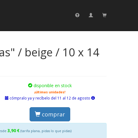
s" / beige / 10 x 14
disponible en stock
¡últimas unidades!
cómpralo ya y recíbelo del 11 al 12 de agosto
comprar
3,90 €
esde
(tarifa plana, pidas lo que pidas)