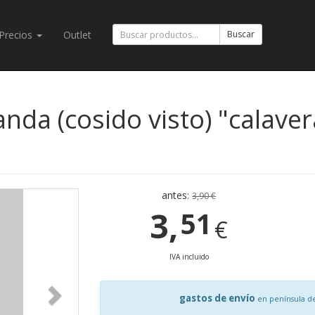
Precios
Outlet
Buscar
da (cosido visto) "calavera
antes:
3,90 €
3,
51
€
IVA incluido
gastos de envío
en península d