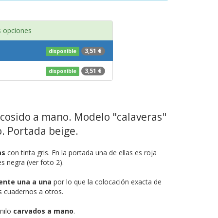
 opciones
3,51 €
disponible
3,51 €
disponible
cosido a mano. Modelo "calaveras"
o. Portada beige.
as
con tinta gris. En la portada una de ellas es roja
s negra (ver foto 2).
nte una a una
por lo que la colocación exacta de
s cuadernos a otros.
inilo
carvados a mano
.