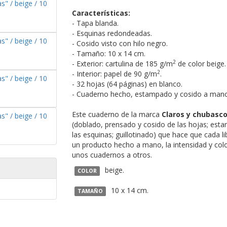
Características:
- Tapa blanda.
- Esquinas redondeadas.
- Cosido visto con hilo negro.
- Tamaño: 10 x 14 cm.
2
- Exterior: cartulina de 185 g/m
de color beige.
2
- Interior: papel de 90 g/m
.
- 32 hojas (64 páginas) en blanco.
- Cuaderno hecho, estampado y cosido a mano
Este cuaderno de la marca
Claros y chubasc
(doblado, prensado y cosido de las hojas; est
las esquinas; guillotinado) que hace que cada li
un producto hecho a mano, la intensidad y col
unos cuadernos a otros.
beige.
COLOR
10 x 14 cm.
TAMAÑO