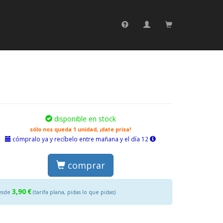
disponible en stock
sólo nos queda 1 unidad, ¡date prisa!
cómpralo ya y recíbelo entre mañana y el día 12
comprar
3,90 €
esde
(tarifa plana, pidas lo que pidas)