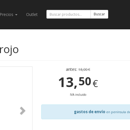
Precios
Outlet
Buscar
 rojo
antes:
18,00 €
13,
50
€
IVA incluido
gastos de envío
en península d