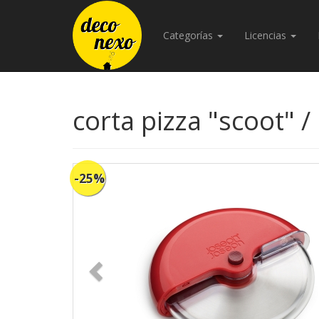
Categorías
Licencias
corta pizza "scoot" /
-25%