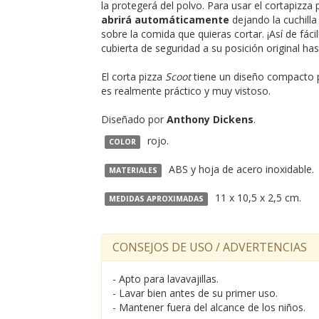
la protegerá del polvo. Para usar el cortapizza 
abrirá automáticamente
dejando la cuchilla 
sobre la comida que quieras cortar. ¡Así de fáci
cubierta de seguridad a su posición original has
El corta pizza
Scoot
tiene un diseño compacto p
es realmente práctico y muy vistoso.
Diseñado por
Anthony Dickens
.
rojo.
COLOR
ABS y hoja de acero inoxidable.
MATERIALES
11 x 10,5 x 2,5 cm.
MEDIDAS APROXIMADAS
CONSEJOS DE USO / ADVERTENCIAS
- Apto para lavavajillas.
- Lavar bien antes de su primer uso.
- Mantener fuera del alcance de los niños.