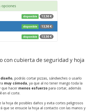
 opciones
13,50 €
disponible
13,50 €
disponible
13,50 €
disponible
jo con cubierta de seguridad y hoja
 diseño
, podrás cortar pizzas, sándwiches o usarlo
era
muy cómoda
, ya que al no tener mango toda la
ay que hacer
menos esfuerzo
para cortar, además
l
en el corte.
 la hoja de posibles daños y evita cortes peligrosos
rá que se ensucie la hoja al contacto con las manos y