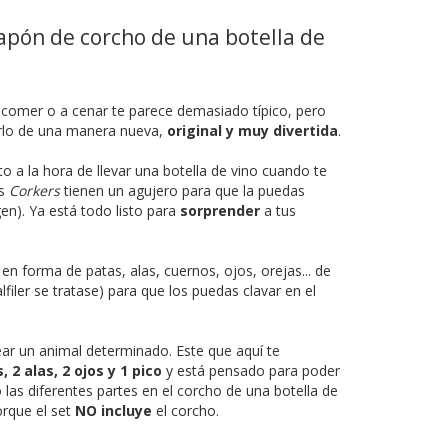
tapón de corcho de una botella de
 a comer o a cenar te parece demasiado típico, pero
erlo de una manera nueva,
original y muy divertida
.
o a la hora de llevar una botella de vino cuando te
os
Corkers
tienen un agujero para que la puedas
gen). Ya está todo listo para
sorprender
a tus
 en forma de patas, alas, cuernos, ojos, orejas... de
filer se tratase) para que los puedas clavar en el
ear un animal determinado. Este que aquí te
, 2 alas, 2 ojos y 1 pico
y está pensado para poder
las diferentes partes en el corcho de una botella de
porque el set
NO incluye
el corcho.