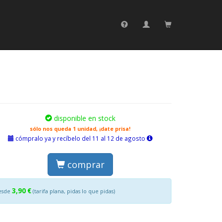
disponible en stock
sólo nos queda 1 unidad, ¡date prisa!
cómpralo ya y recíbelo del 11 al 12 de agosto
comprar
3,90 €
esde
(tarifa plana, pidas lo que pidas)