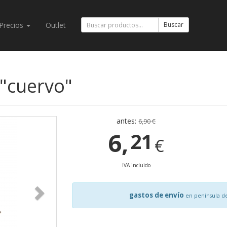
Precios
Outlet
Buscar
 "cuervo"
antes:
6,90 €
6,
21
€
IVA incluido
gastos de envío
en península d