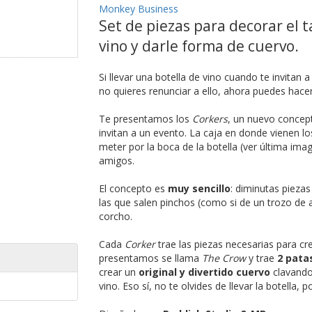
Monkey Business
Set de piezas para decorar el 
vino y darle forma de cuervo.
Si llevar una botella de vino cuando te invitan
no quieres renunciar a ello, ahora puedes hac
Te presentamos los
Corkers
, un nuevo concept
invitan a un evento. La caja en donde vienen l
meter por la boca de la botella (ver última ima
amigos.
El concepto es
muy sencillo
: diminutas piezas
las que salen pinchos (como si de un trozo de al
corcho.
Cada
Corker
trae las piezas necesarias para cr
presentamos se llama
The Crow
y trae
2 patas
crear un
original y divertido cuervo
clavando 
vino. Eso sí, no te olvides de llevar la botella, 