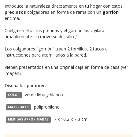
Introduce la naturaleza directamente en tu hogar con estos
preciosos
colgadores en forma de rama con un
gorrión
encima.
Cuelga en ellos tus prendas y el gorrión las vigilará
amablemente sin moverse del sitio ;)
Los colgadores "gorrión" traen 2 tornillos, 2 tacos e
instrucciones para atornillarlos a la pared.
Vienen presentados en una original caja en forma de casa (ver
imagen).
Diseñados por
oner
.
verde lima y blanco.
COLOR
polipropileno.
MATERIALES
7 x 10,2 x 7,3 cm.
MEDIDAS APROXIMADAS