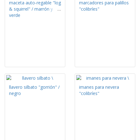
maceta auto-regable "log
marcadores para palillos
& squirrel" / marrón y
"colibríes"
verde
llavero silbato "gorrión" /
imanes para nevera
negro
"colibríes"