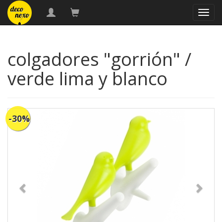
naveg
colgadores "gorrión" /
verde lima y blanco
-30%