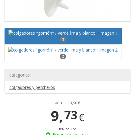
1
2
categorías
colgadores y percheros
antes:
13,90 €
9,
73
€
IVA incluido
disponible en stock