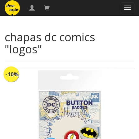
naveg
chapas dc comics
"logos"
-10%