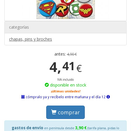
categorías
chapas, pins y broches
antes:
4,90 €
4,
41
€
IVA incluido
disponible en stock
¡últimas unidades!
cómpralo ya y recíbelo entre mañana y el día 12
comprar
gastos de envío
3,90 €
en península desde
(tarifa plana, pidas lo