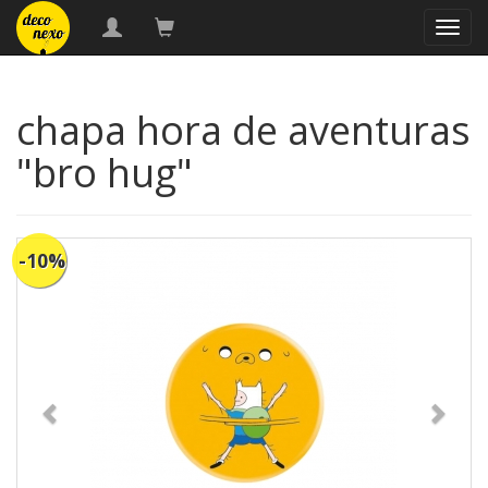
naveg
chapa hora de aventuras
"bro hug"
-10%