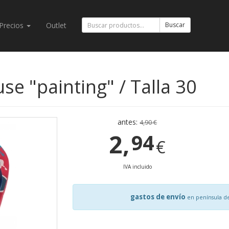
Precios
Outlet
Buscar
e "painting" / Talla 30
antes:
4,90 €
2,
94
€
IVA incluido
gastos de envío
en península d