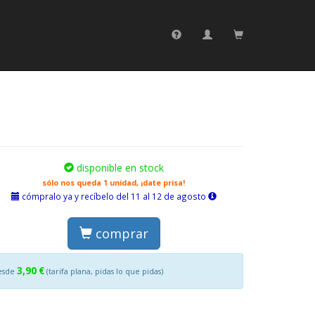
disponible en stock
sólo nos queda 1 unidad, ¡date prisa!
cómpralo ya y recíbelo del 11 al 12 de agosto
comprar
3,90 €
esde
(tarifa plana, pidas lo que pidas)