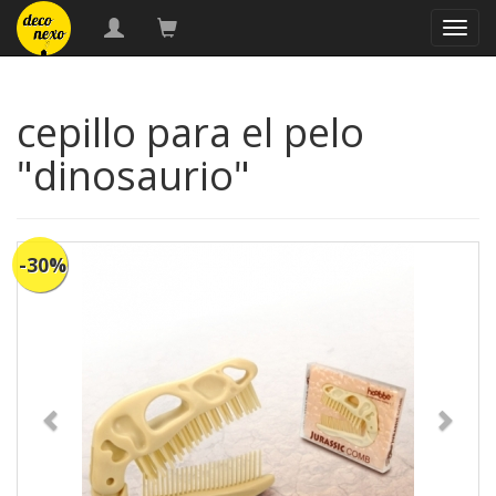
naveg
cepillo para el pelo
"dinosaurio"
-30%