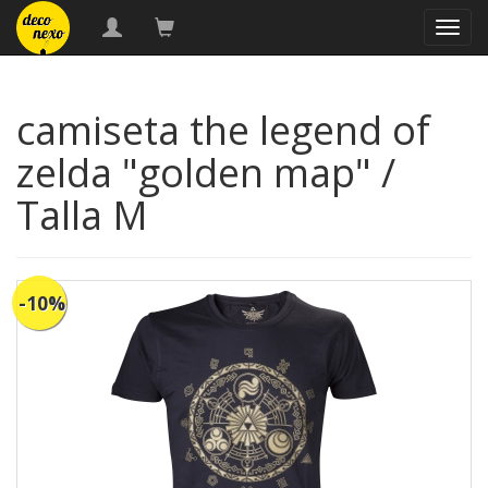
naveg
camiseta the legend of
zelda "golden map" /
Talla M
-10%