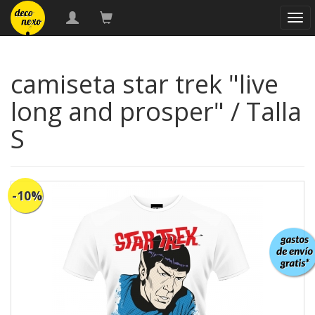
nav
camiseta star trek "live
long and prosper" / Talla
S
-10%