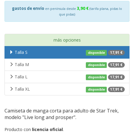
gastos de envío
3,90 €
en península desde
(tarifa plana, pidas lo
que pidas)
más opciones
Talla S
17,91 €
disponible
Talla M
17,91 €
disponible
Talla L
17,91 €
disponible
Talla XL
17,91 €
disponible
Camiseta de manga corta para adulto de Star Trek,
modelo "Live long and prosper".
Producto con
licencia oficial
.