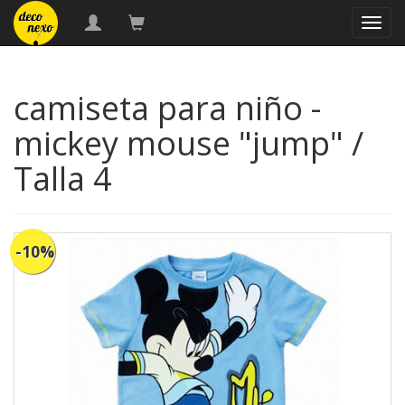
naveg
camiseta para niño -
mickey mouse "jump" /
Talla 4
-10%