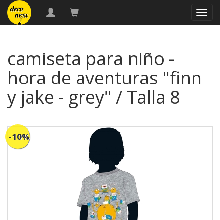
naveg
camiseta para niño -
hora de aventuras "finn
y jake - grey" / Talla 8
-10%