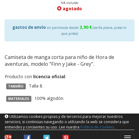
IVA incluido
agotado
gastos de envío
3,90 €
en península desde
(tarifa plana, pidas lo
que pidas)
Camiseta de manga corta para niño de Hora de
aventuras, modelo "Finn y Jake - Grey".
Producto con
licencia oficial
.
Talla 8.
TAMAÑO
100% algodón.
MATERIALES
Utilizamos cookies propias y de terceros para mejorar nuestros
servicios; si continúas navegando o utilizando la web se considera que
entiendes y consientes su uso. Lee nuestra
Política de Cookies
.
naveg