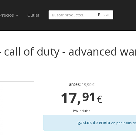
Precios
Outlet
Buscar
 call of duty - advanced wa
antes:
19,90 €
17,
91
€
IVA incluido
gastos de envío
en península d