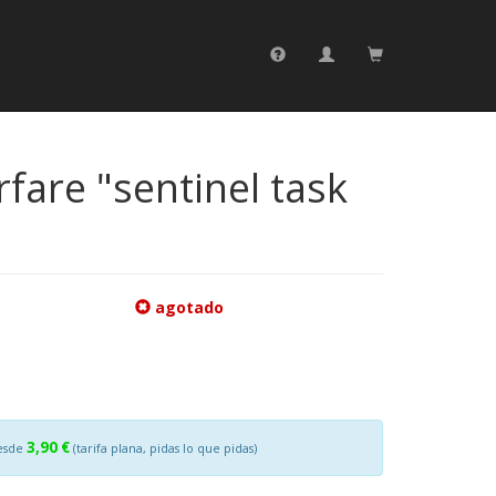
rfare "sentinel task
agotado
3,90 €
esde
(tarifa plana, pidas lo que pidas)