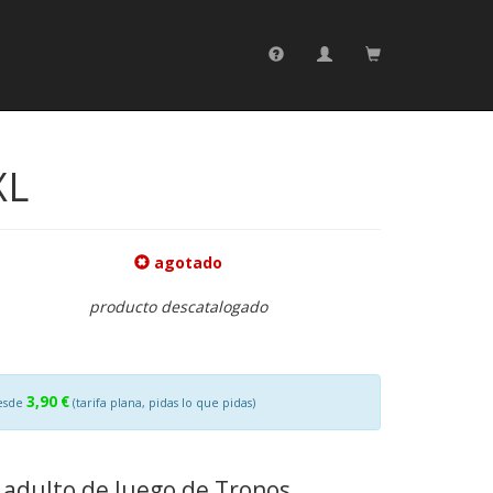
XL
agotado
producto descatalogado
3,90 €
esde
(tarifa plana, pidas lo que pidas)
adulto de Juego de Tronos,