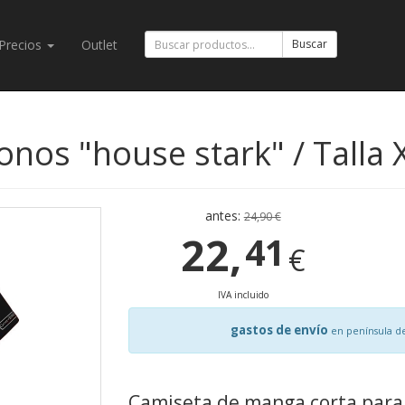
Precios
Outlet
Buscar
onos "house stark" / Talla 
antes:
24,90 €
22,
41
€
IVA incluido
gastos de envío
en península d
Camiseta de manga corta para 