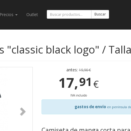
Precios
Outlet
Buscar
s "classic black logo" / Tall
antes:
19,90 €
17,
91
€
IVA incluido
gastos de envío
en península d
Camiseta de manga corta para 