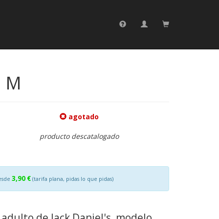
a M
agotado
producto descatalogado
3,90 €
esde
(tarifa plana, pidas lo que pidas)
adulto de Jack Daniel's, modelo