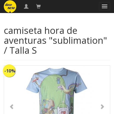
naveg
camiseta hora de
aventuras "sublimation"
/ Talla S
-10%