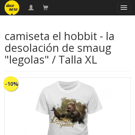
naveg
camiseta el hobbit - la
desolación de smaug
"legolas" / Talla XL
-10%