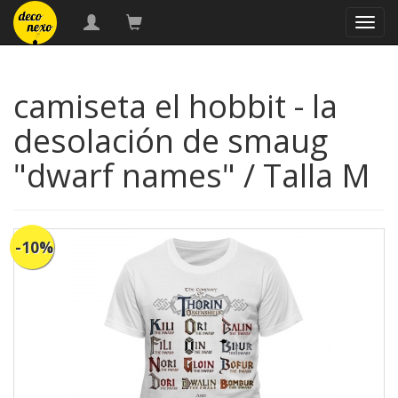
naveg
camiseta el hobbit - la
desolación de smaug
"dwarf names" / Talla M
-10%