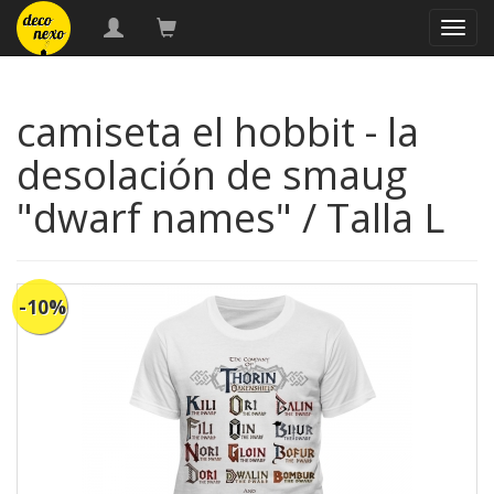
naveg
camiseta el hobbit - la
desolación de smaug
"dwarf names" / Talla L
-10%