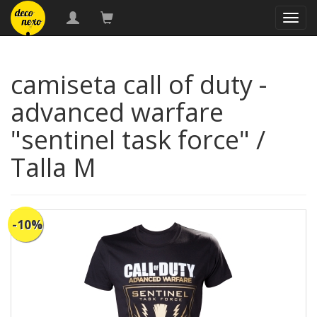
naveg
camiseta call of duty -
advanced warfare
"sentinel task force" /
Talla M
-10%